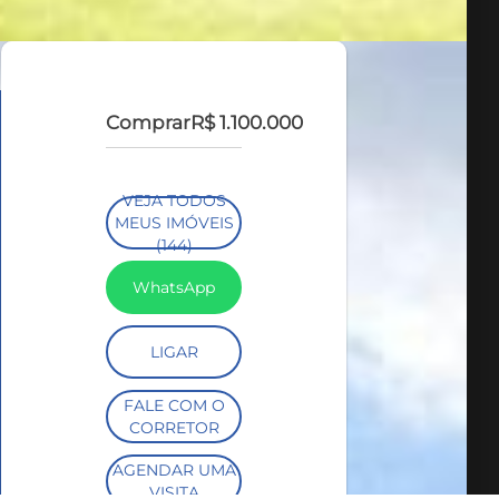
Comprar
R$ 1.100.000
VEJA TODOS
MEUS IMÓVEIS
(144)
WhatsApp
LIGAR
FALE COM O
CORRETOR
AGENDAR UMA
VISITA