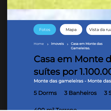
Fotos
Mapa
Vista da ru
Home
Imoveis
Casa em Monte das
chevron_right
chevron_right
Gameleiras.
Casa em Monte da
suítes por 1.100.
Monte das gameleiras - Monte das
5 Dorms
3 Banheiros
3 
400 m² Terreno