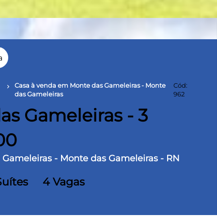
a
Casa à venda em Monte das Gameleiras - Monte
Cód:
chevron_right
das Gameleiras
962
s Gameleiras - 3
000
 Gameleiras - Monte das Gameleiras - RN
Suítes
4 Vagas