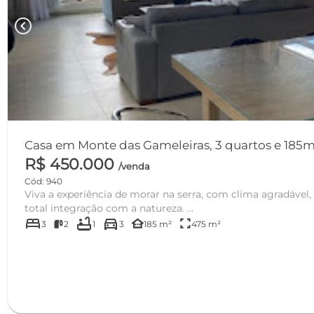
chevron_left
Casa em Monte das Gameleiras, 3 quartos e 185m
R$ 450.000
/venda
Cód: 940
Viva a experiência de morar na serra, com clima agradável
total integração com a natureza. ...
bed
bathtub
directions_car
other_houses
fullscreen
3
2
1
3
185 m²
475 m²