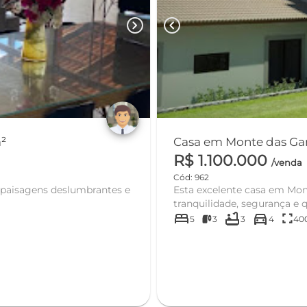
chevron_right
chevron_left
²
Casa em Monte das Game
R$ 1.100.000
/venda
Cód: 962
, paisagens deslumbrantes e
Esta excelente casa em Mont
tranquilidade, segurança e q
bed
bathtub
directions_car
fullscreen
5
3
3
4
40