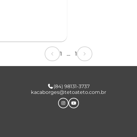
chevron_left
chevron_right
1 ... 1
(84) 98131-3737
kacaborges@tetoateto.com.br