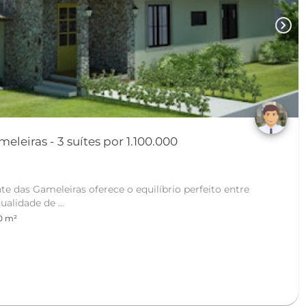
chevron_right
leiras - 3 suítes por 1.100.000
e das Gameleiras oferece o equilíbrio perfeito entre
ualidade de ...
0 m²