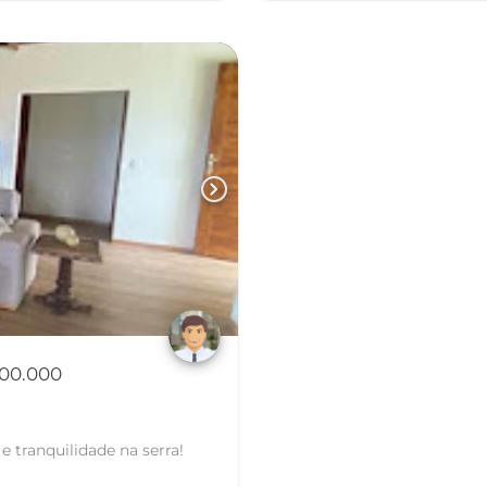
chevron_right
400.000
 tranquilidade na serra!