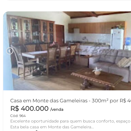
chevron_left
Casa em Monte das Gameleiras - 300m² por R$ 
R$ 400.000
/venda
Cód: 964
Excelente oportunidade para quem busca conforto, espaço e
Esta bela casa em Monte das Gameleira...