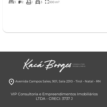
bed
bathtub
directions_car
fullscreen
3
2
1
3
300 m²
room
Avenida Campos Sales, 901
, Sala 2310
- Tirol
- Natal
- RN
VIP Consultoria e Empreendimentos Imobiliários
LTDA - CRECI: 3737 J