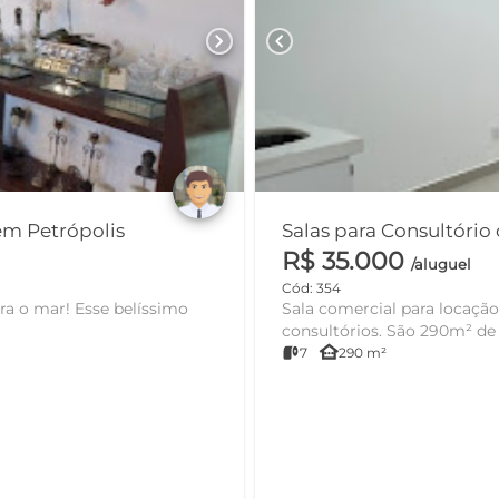
chevron_right
chevron_left
em Petrópolis
Salas para Consultório
R$ 35.000
/aluguel
Cód: 354
se belíssimo
Sala comercial para locação
consultórios. São 29
other_houses
7
290 m²