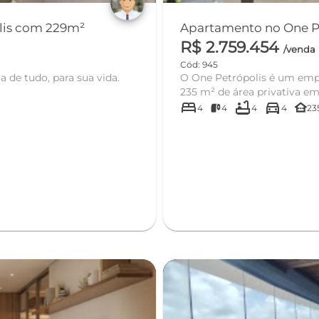
lis com 229m²
R$ 2.759.454
/venda
Cód: 945
 de tudo, para sua vida.
O One Petrópolis é um em
235 m² de área privativa em
bed
bathtub
directions_car
other_houses
4
4
4
4
23