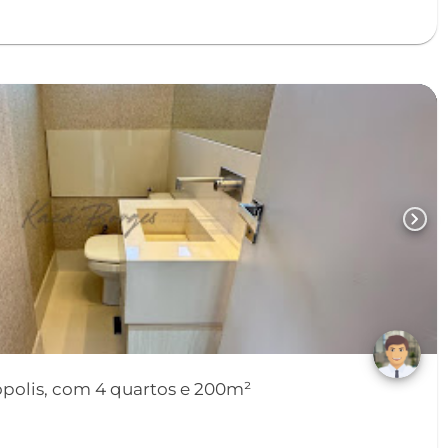
chevron_right
polis, com 4 quartos e 200m²