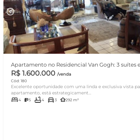
chevron_left
Apartamento no Residencial Van Gogh: 3 suítes 
R$ 1.600.000
/venda
Cód: 180
Excelente oportunidade com uma linda e exclusiva vista para o mar! Es
apartamento, está estrategicament...
bed
bathtub
directions_car
other_houses
4
5
4
3
292 m²