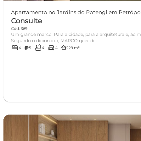
Apartamento no Jardins do Potengi em Petrópo
Consulte
Cód: 369
Um grande marco. Para a cidade, para a arquitetura e, acima
Segundo o dicionário, MARCO quer di...
bed
bathtub
directions_car
other_houses
4
5
4
4
229 m²