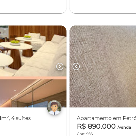
chevron_right
chevron_left
m², 4 suítes
Apartamento em Petró
R$ 890.000
/venda
Cód: 966