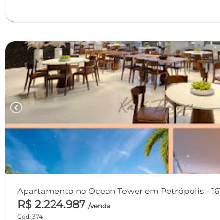
chevron_left
Apartamento no Ocean Tower em Petrópolis - 161
R$ 2.224.987
/venda
Cód: 374