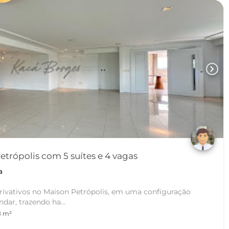
chevron_right
trópolis com 5 suítes e 4 vagas
a
vativos no Maison Petrópolis, em uma configuração
ndar, trazendo ha...
8 m²