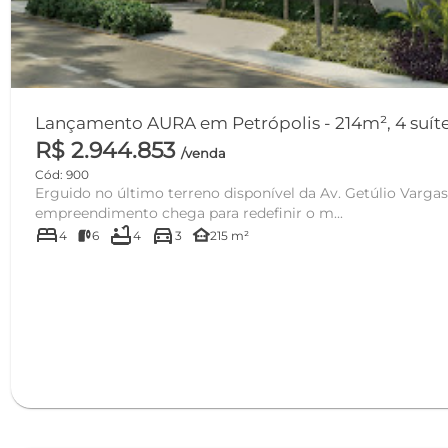
Lançamento AURA em Petrópolis - 214m², 4 suíte
R$ 2.944.853
/venda
Cód: 900
Erguido no último terreno disponível da Av. Getúlio Vargas
empreendimento chega para redefinir o m...
bed
bathtub
directions_car
other_houses
4
6
4
3
215 m²