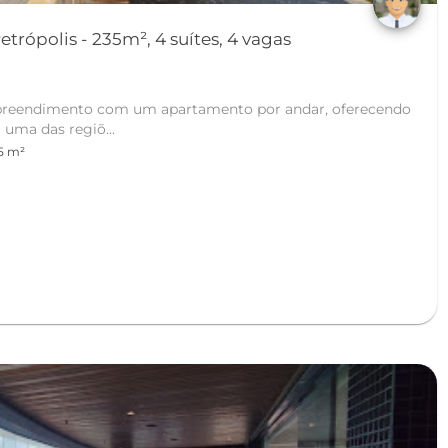
Apartamento no One Petrópolis - 235m², 4 suítes, 4 vagas
preendimento com um apartamento por andar, oferecendo
 uma das regiõ...
5 m²