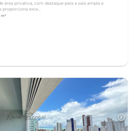
área privativa, com destaque para a sala ampla e
 proporciona exce...
 m²
chevron_right