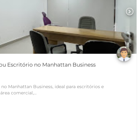
chevron_right
 ou Escritório no Manhattan Business
 no Manhattan Business, ideal para escritórios e
0m² de área comercial,...