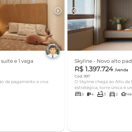
chevron_right
chevron_left
uíte e 1 vaga
Skyline - Novo alto pa
R$ 1.397.724
/venda
Cód: 997
ão de pagamento e viva
O Skyline chega ao Alto da
estratégica, torre única e u
bed
bathtub
directions_car
other_houses
3
4
3
2
146