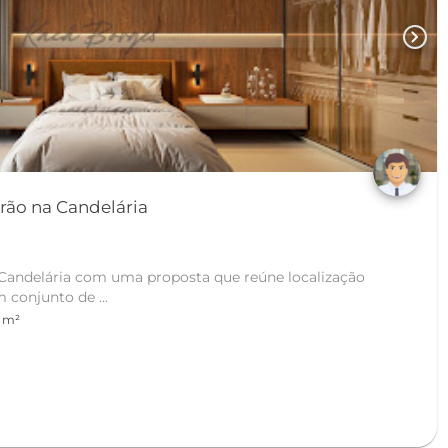
chevron_right
drão na Candelária
 Candelária com uma proposta que reúne localização
m conjunto de ...
 m²