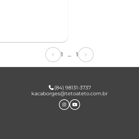
chevron_left
chevron_right
1 ... 1
(84) 98131-3737
kacaborges@tetoateto.com.br