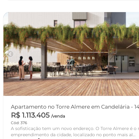
chevron_left
Apartamento no Torre Almere em Candelária - 14
R$ 1.113.405
/venda
Cód: 376
A sofisticação tem um novo endereço. O Torre Almere é o
empreendimento da cidade, localizado no ponto mais al...