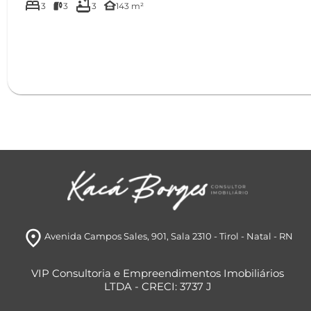
bed
bathtub
other_houses
3
3
3
143 m²
room
Avenida Campos Sales, 901
, Sala 2310
- Tirol
- Natal
- RN
VIP Consultoria e Empreendimentos Imobiliários
LTDA - CRECI: 3737 J