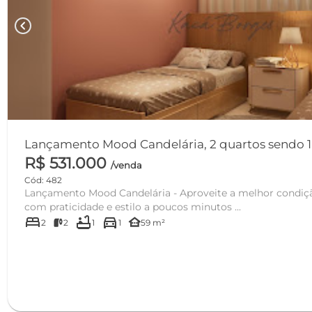
chevron_left
Lançamento Mood Candelária, 2 quartos sendo 1 s
R$ 531.000
/venda
Cód: 482
Lançamento Mood Candelária - Aproveite a melhor condiç
com praticidade e estilo a poucos minutos ...
bed
bathtub
directions_car
other_houses
2
2
1
1
59 m²