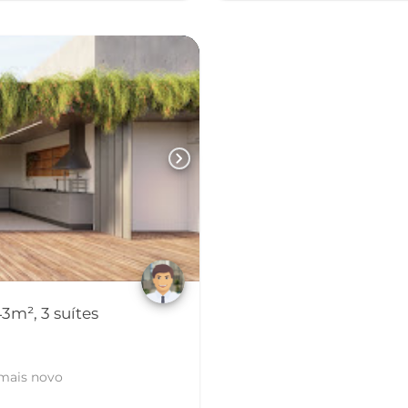
chevron_right
3m², 3 suítes
 mais novo