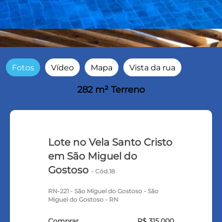
Fotos
Vídeo
Mapa
Vista da rua
282 m² Terreno
Lote no Vela Santo Cristo
em São Miguel do
Gostoso
- Cód.18
RN-221 - São Miguel do Gostoso - São
Miguel do Gostoso - RN
Comprar
R$ 315.000