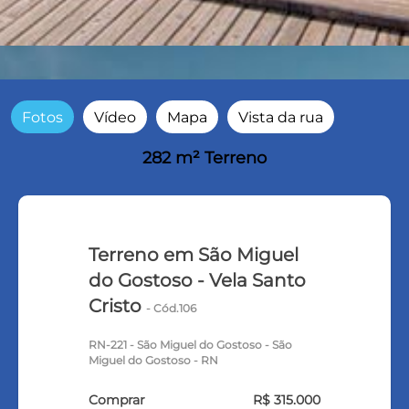
Fotos
Vídeo
Mapa
Vista da rua
282 m² Terreno
Terreno em São Miguel
do Gostoso - Vela Santo
Cristo
- Cód.106
RN-221 - São Miguel do Gostoso - São
Miguel do Gostoso - RN
Comprar
R$ 315.000