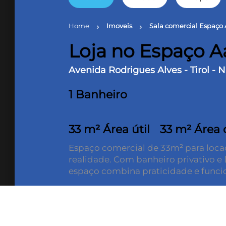
Home
Imoveis
Sala comercial Espaço
chevron_right
chevron_right
Loja no Espaço 
Avenida Rodrigues Alves - Tirol - N
1 Banheiro
33 m² Área útil
33 m² Área 
Espaço comercial de 33m² para locaç
realidade. Com banheiro privativo e
espaço combina praticidade e funci
Ideal para escritórios, consultórios 
estratégica para garantir visibilidade