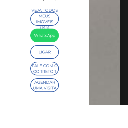
VEJA TODOS
MEUS
IMÓVEIS
(144)
WhatsApp
LIGAR
FALE COM O
CORRETOR
AGENDAR
UMA VISITA