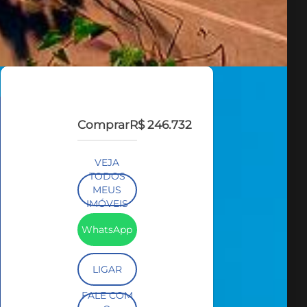
Comprar
R$ 246.732
VEJA
TODOS
MEUS
IMÓVEIS
(144)
WhatsApp
LIGAR
FALE COM