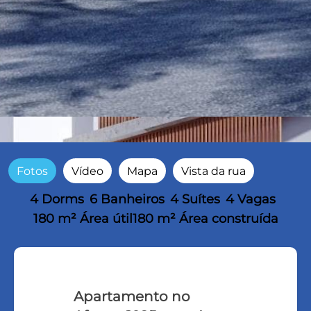
Fotos
Vídeo
Mapa
Vista da rua
4 Dorms
6 Banheiros
4 Suítes
4 Vagas
180 m² Área útil
180 m² Área construída
Apartamento no