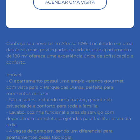
AGENDAR UMA VISITA
Conheça seu novo lar no Afonso 1095. Localizado em uma
das áreas mais privilegiadas da cidade, este apartamento
de 180 m² oferece uma experiência única de sofisticação e
conforto.
Imóvel:
- O apartamento possui uma ampla varanda gourmet
com vista para o Parque das Dunas, perfeita para
momentos de lazer.
- São 4 suítes, incluindo uma master, garantindo
privacidade e conforto para toda a família.
- Lavabo, cozinha funcional e área de serviço com
dependência completa, projetados para facilitar o seu dia
a dia.
- 4 vagas de garagem, sendo um diferencial para
apartamentos dessa tipologia.