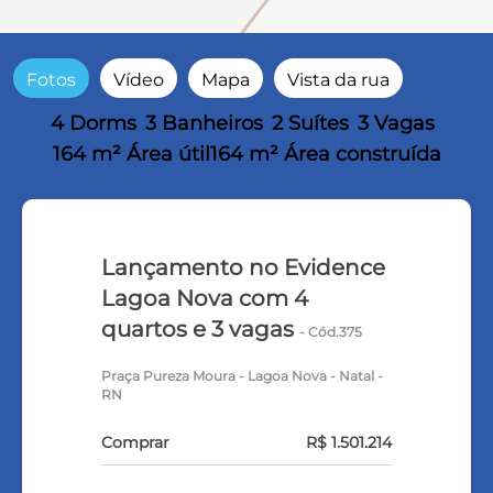
Fotos
Vídeo
Mapa
Vista da rua
4 Dorms
3 Banheiros
2 Suítes
3 Vagas
164 m² Área útil
164 m² Área construída
Lançamento no Evidence
Lagoa Nova com 4
quartos e 3 vagas
- Cód.375
Praça Pureza Moura - Lagoa Nova - Natal -
RN
Comprar
R$ 1.501.214