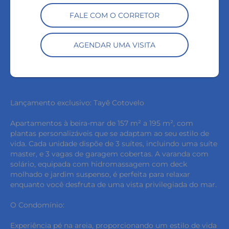
FALE COM O CORRETOR
AGENDAR UMA VISITA
Lançamento exclusivo: Tayê Cotovelo
Apartamentos à beira-mar de 157 m² a 195 m², com
plantas personalizáveis que se adaptam ao seu estilo de
vida. Cada unidade dispõe de 3 suítes, incluindo uma suíte
master, e 3 vagas de garagem cobertas. A varanda com
solário, equipada com hidromassagem com deck
molhado e jardim suspenso, é perfeita para relaxar
enquanto você desfruta de uma vista privilegiada do mar.
O Condomínio:
Experiência pé na areia, proporcionando um estilo de vida