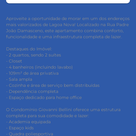
Aproveite a oportunidade de morar em um dos endereços
mais valorizados de Lagoa Nova! Localizado na Rua Padre
João Damasceno, este apartamento combina conforto,
funcionalidade e uma infraestrutura completa de lazer.
Destaques do Imóvel:
- 2 quartos, sendo 2 suítes
- Closet
- 4 banheiros (incluindo lavabo)
- 109m² de área privativa
- Sala ampla
- Cozinha e área de serviço bem distribuídas
- Dependência completa
- Espaço dedicado para home office
O Condomínio Giovanni Bellini oferece uma estrutura
completa para sua comodidade e lazer:
- Academia equipada
- Espaço kids
- Quadra poliesportiva