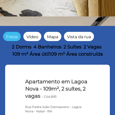
Fotos
Vídeo
Mapa
Vista da rua
2 Dorms
4 Banheiros
2 Suítes
2 Vagas
109 m² Área útil
109 m² Área construída
Apartamento em Lagoa
Nova - 109m², 2 suítes, 2
vagas
- Cód.893
Rua Padre João Damasceno - Lagoa
Nova - Natal - RN