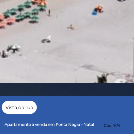
Vista da rua
Apartamento à venda em Ponta Negra - Natal
right
Cód: 974