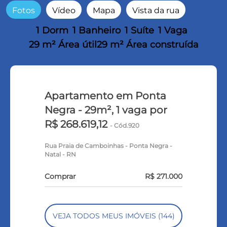
Fotos
Vídeo
Mapa
Vista da rua
1 Dorm
1 Banheiro
1 Suíte
1 Vaga
29 m² Área útil
29 m² Área construída
Apartamento em Ponta
Negra - 29m², 1 vaga por
R$ 268.619,12
- Cód.920
Rua Praia de Camboinhas - Ponta Negra -
Natal - RN
Comprar
R$ 271.000
VEJA TODOS MEUS IMÓVEIS (144)