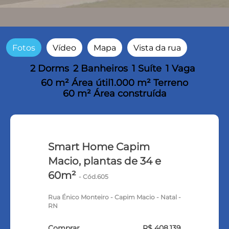
Fotos
Vídeo
Mapa
Vista da rua
2 Dorms
2 Banheiros
1 Suíte
1 Vaga
60 m² Área útil
1.000 m² Terreno
60 m² Área construída
Smart Home Capim
Macio, plantas de 34 e
60m²
- Cód.605
Rua Énico Monteiro - Capim Macio - Natal -
RN
Comprar
R$ 408.139