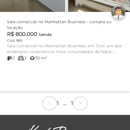
Sala comercial no Manhattan Business - compra ou
locação
R$ 800.000
/venda
Cód: 989
Sala comercial no Manhattan Business, em Tirol, um dos
endereços corporativos mais consolidados de Natal.
directions_car
Com aproxima...
other_houses
2
2
70 m²
chevron_left
chevron_right
1 ... 1