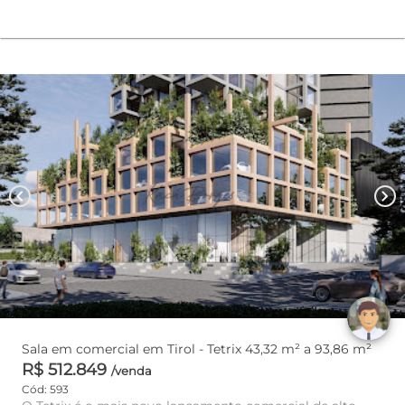
chevron_left
chevron_right
Sala em comercial em Tirol - Tetrix 43,32 m² a 93,86 m²
R$ 512.849
/venda
Cód: 593