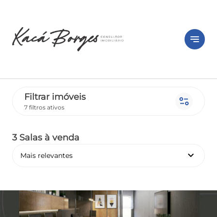
notes
Filtrar imóveis
page_info
7 filtros ativos
3 Salas
à venda
keyboard_arrow_down
Mais relevantes