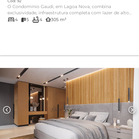
Cód: 92
O Condomínio Gaudi, em Lagoa Nova, combina
exclusividade, infraestrutura completa com lazer de alto
bed
bathtub
padrão e total segu...
other_houses
4
5
4
305 m²
chevron_left
chevron_right