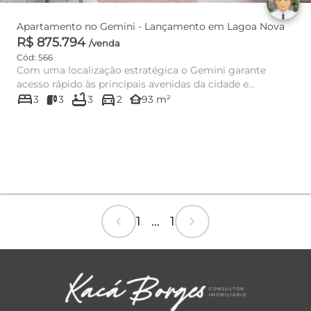
Apartamento no Gemini - Lançamento em Lagoa Nova
R$ 875.794
/venda
Cód: 566
Com uma localização estratégica o Gemini garante
acesso rápido às principais avenidas da cidade e
bed
bathtub
directions_car
proximidade a tudo o ...
other_houses
3
3
3
2
93 m²
chevron_left
chevron_right
1 ... 1