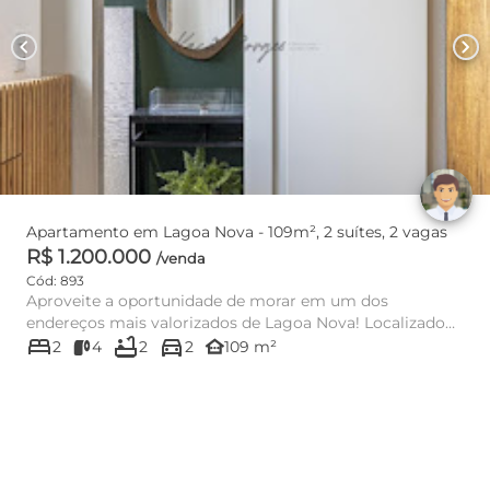
chevron_left
chevron_right
Apartamento em Lagoa Nova - 109m², 2 suítes, 2 vagas
R$ 1.200.000
/venda
Cód: 893
Aproveite a oportunidade de morar em um dos
endereços mais valorizados de Lagoa Nova! Localizado
bed
bathtub
directions_car
na Rua Padre João Damas...
other_houses
2
4
2
2
109 m²