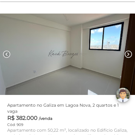
chevron_left
chevron_right
Apartamento no Galiza em Lagoa Nova, 2 quartos e 1
vaga
R$ 382.000
/venda
Cód: 909
Apartamento com 50,22 m², localizado no Edifício Galiza,