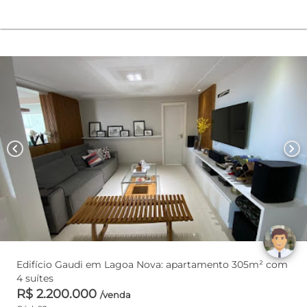
chevron_left
chevron_right
Edifício Gaudi em Lagoa Nova: apartamento 305m² com
4 suítes
R$ 2.200.000
/venda