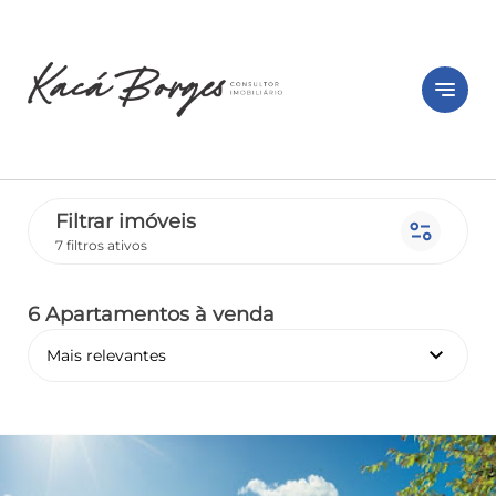
notes
Filtrar imóveis
page_info
7 filtros ativos
6 Apartamentos
à venda
keyboard_arrow_down
Mais relevantes