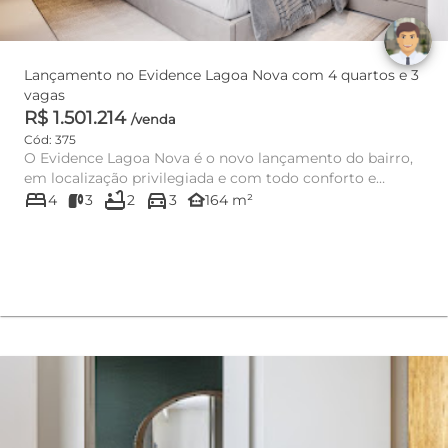
Lançamento no Evidence Lagoa Nova com 4 quartos e 3
vagas
R$ 1.501.214
/venda
Cód: 375
O Evidence Lagoa Nova é o novo lançamento do bairro,
em localização privilegiada e com todo conforto e
bed
bathtub
directions_car
comodidade que s...
other_houses
4
3
2
3
164 m²