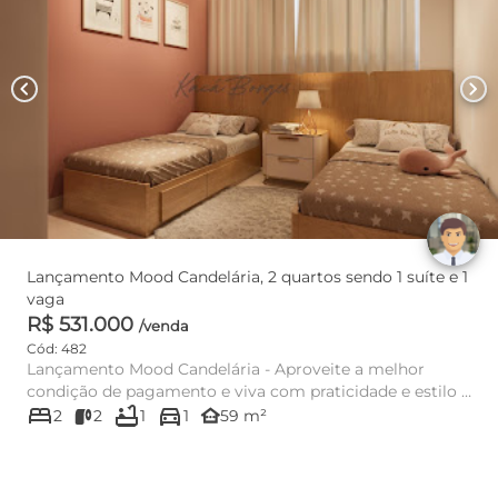
chevron_left
chevron_right
Lançamento Mood Candelária, 2 quartos sendo 1 suíte e 1
vaga
R$ 531.000
/venda
Cód: 482
Lançamento Mood Candelária - Aproveite a melhor
condição de pagamento e viva com praticidade e estilo a
bed
bathtub
directions_car
poucos minutos ...
other_houses
2
2
1
1
59 m²