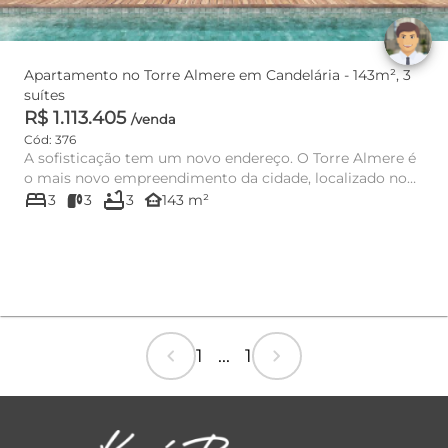
Apartamento no Torre Almere em Candelária - 143m², 3
suítes
R$ 1.113.405
/venda
Cód: 376
A sofisticação tem um novo endereço. O Torre Almere é
o mais novo empreendimento da cidade, localizado no
bed
bathtub
ponto mais al...
other_houses
3
3
3
143 m²
chevron_left
chevron_right
1 ... 1