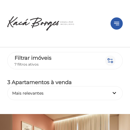
notes
Filtrar imóveis
page_info
7 filtros ativos
3 Apartamentos
à venda
keyboard_arrow_down
Mais relevantes