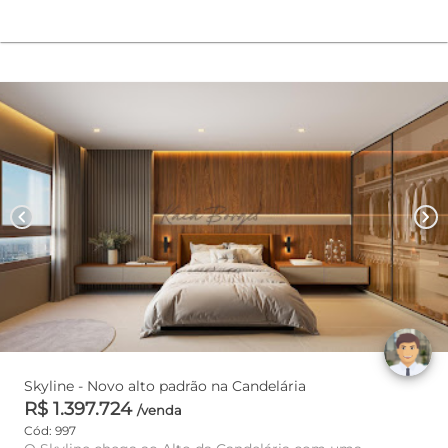
chevron_left
chevron_right
Skyline - Novo alto padrão na Candelária
R$ 1.397.724
/venda
Cód: 997