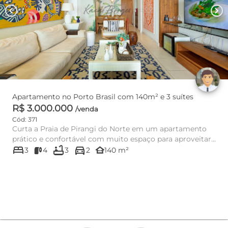
chevron_left
chevron_right
Apartamento no Porto Brasil com 140m² e 3 suítes
R$ 3.000.000
/venda
Cód: 371
Curta a Praia de Pirangi do Norte em um apartamento
prático e confortável com muito espaço para aproveitar
bed
bathtub
directions_car
entre famíli...
other_houses
3
4
3
2
140 m²