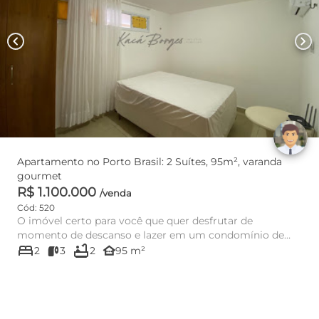
chevron_left
chevron_right
Apartamento no Porto Brasil: 2 Suítes, 95m², varanda
gourmet
R$ 1.100.000
/venda
Cód: 520
O imóvel certo para você que quer desfrutar de
momento de descanso e lazer em um condomínio de
bed
bathtub
alto padrão no nosso lit...
other_houses
2
3
2
95 m²