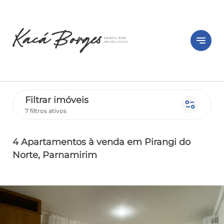
notes
Filtrar imóveis
page_info
7 filtros ativos
4 Apartamentos
à venda
em Pirangi do
Norte
, Parnamirim