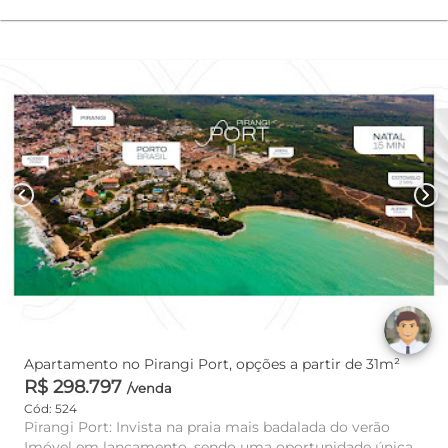
chevron_left
chevron_right
Apartamento no Pirangi Port, opções a partir de 31m²
R$ 298.797
/venda
Cód: 524
Pirangi Port: Invista na praia mais badalada do verão
Imóvel em lançamento, sendo uma oportunidade única