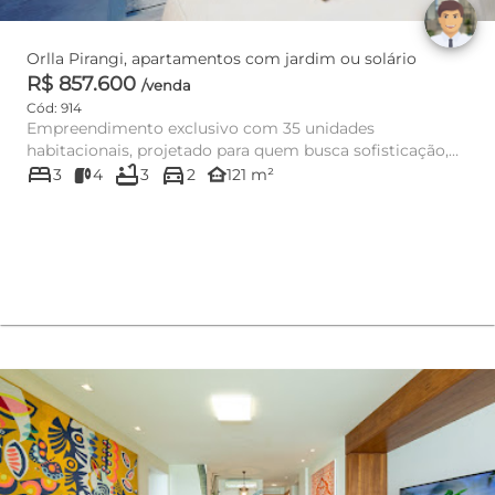
Orlla Pirangi, apartamentos com jardim ou solário
R$ 857.600
/venda
Cód: 914
Empreendimento exclusivo com 35 unidades
habitacionais, projetado para quem busca sofisticação,
bed
bathtub
directions_car
conforto e uma experiên...
other_houses
3
4
3
2
121 m²