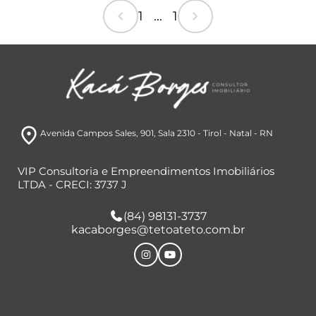
chevron_left
chevron_right
1 ... 1
room
Avenida Campos Sales, 901
, Sala 2310
- Tirol
- Natal
- RN
VIP Consultoria e Empreendimentos Imobiliários
LTDA - CRECI: 3737 J
(84) 98131-3737
kacaborges@tetoateto.com.br